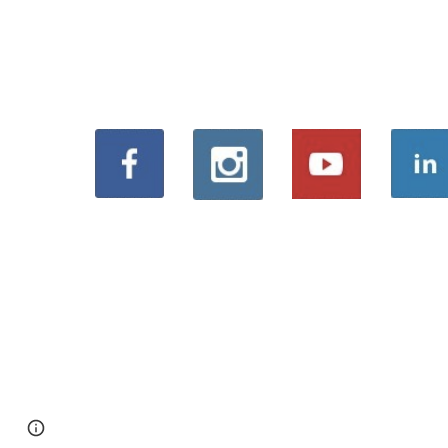
Page
Google Sites
Report abuse