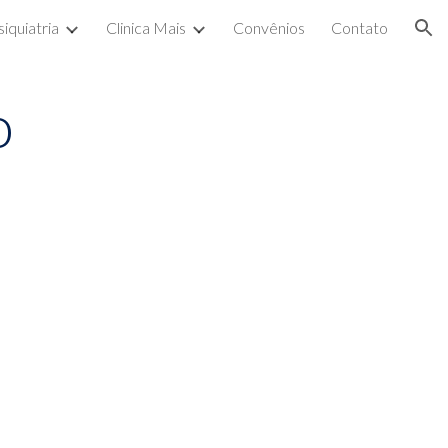
siquiatria
Clinica Mais
Convênios
Contato
ion
o