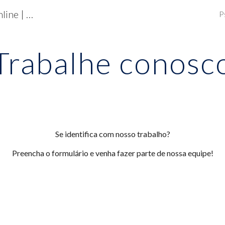
Psiquiatria em Ribeirão Preto e Online | Cuidado Humanizado para Sua Saúde Mental
P
ip to main content
Skip to navigat
Trabalhe conosc
Se identifica com nosso trabalho?
Preencha o formulário e venha fazer parte de nossa equipe!